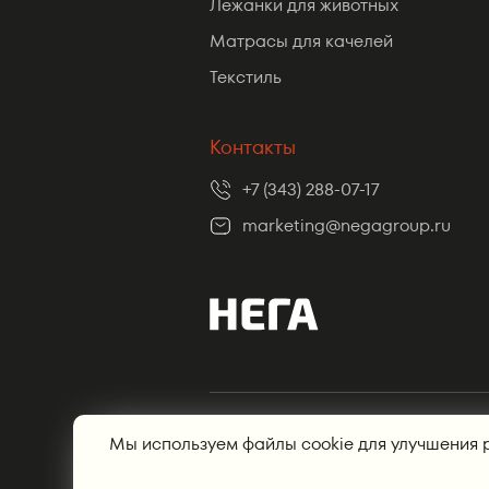
Лежанки для животных
Матрасы для качелей
Текстиль
Контакты
+7 (343) 288-07-17
marketing@negagroup.ru
© Нега, 2012—2026, Интернет магазин
Мы используем файлы cookie для улучшения 
ООО НЕГА Групп | ТМ «Нега» | Полит
письменного разрешения администр