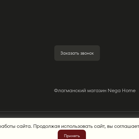
Заказать звонок
Флагманский магазин Nega Home
 ортопедических матрасов от производителя в Екатеринбурге, Пе
работы сайта. Продолжая использовать сайт, вы соглашае
ика обработки персональных данных. Копирование информации с 
ации.
Принять