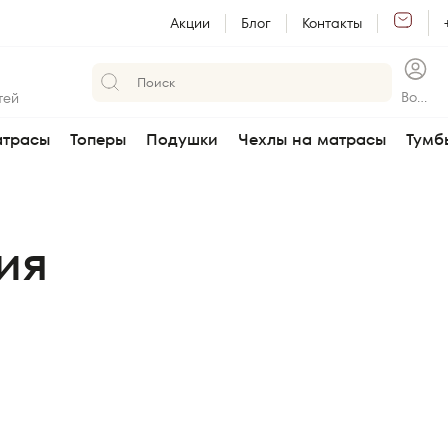
Акции
Блог
Контакты
Войт
тей
и
трасы
Топеры
Подушки
Чехлы на матрасы
Тумб
ия