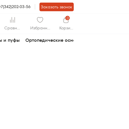
+7(342)202-03-56
Заказать звонок
0
Сравнит
Избранно
Корзин
ь
е
а
ы и пуфы
Ортопедические основания
Раскладушки