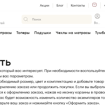
Акции
Блог
Контакты
Войт
тей
и
трасы
Топеры
Подушки
Чехлы на матрасы
Тумб
ть
а, который вас интересует. При необходимости воспользуйт
м вас параметрам.
еобходимый размер, цвет и комплектацию и добавьте товар 
ормлению заказа или продолжить покупки. Если вы выбрали 
я к оформлению заказа, нажав на иконку корзины в правом
ас будет возможность изменить количество экземпляров то
ерьте ваш заказ и нажимайте кнопку «Оформить заказ».