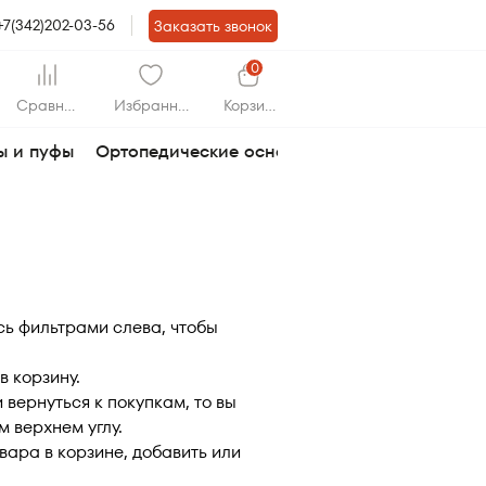
+7(342)202-03-56
Заказать звонок
0
Сравнит
Избранно
Корзин
ь
е
а
ы и пуфы
Ортопедические основания
Раскладушки
есь фильтрами слева, чтобы
в корзину.
вернуться к покупкам, то вы
 верхнем углу.
вара в корзине, добавить или