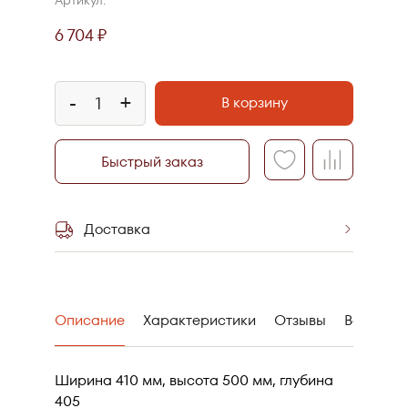
6 704 ₽
-
+
В корзину
Быстрый заказ
Доставка
Самовывоз со
склада
Описание
Характеристики
Отзывы
Вопрос-О
Ширина 410 мм, высота 500 мм, глубина
405